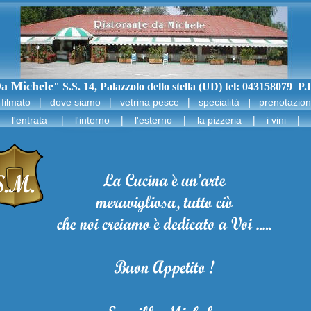
a Michele
" S.S. 14, Palazzolo dello stella (UD) tel: 043158079 P
|
|
|
|
filmato
dove siamo
vetrina pesce
specialità
|
prenotazion
|
|
|
|
|
|
l'entrata
l'interno
l'esterno
la pizzeria
i vini