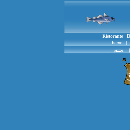
D
Ristorante "
|
home
|
pizze