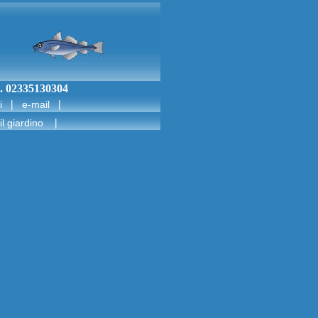
.I. 02335130304
|
|
i
e-mail
|
il giardino