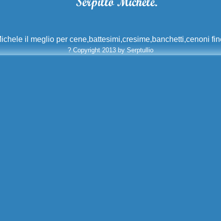
ichele il meglio per cene,battesimi,cresime,banchetti,cenoni fi
? Copyright 2013 by Serptullio