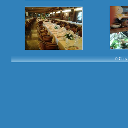
©
Copyri