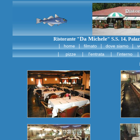
Da Michele
Ristorante "
" S.S. 14, Pala
|
|
|
|
home
filmato
dove siamo
v
|
|
|
|
pizze
l'entrata
l'interno